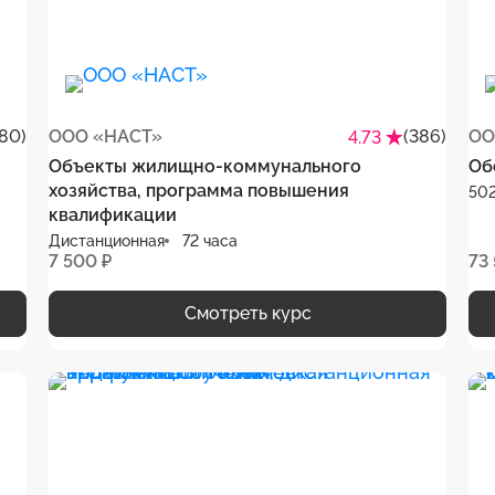
80)
ООО «НАСТ»
(386)
ОО
4.73
Объекты жилищно-коммунального
Об
хозяйства, программа повышения
502
квалификации
Дистанционная
72 часа
7 500 ₽
73
Смотреть курс