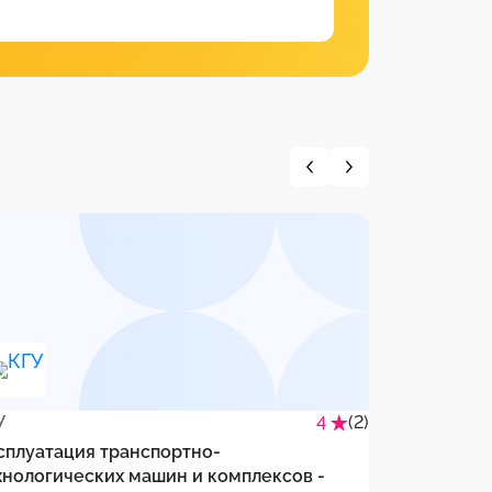
У
(2)
ТГУ
4
сплуатация транспортно-
Эксплуатац
хнологических машин и комплексов -
технологич