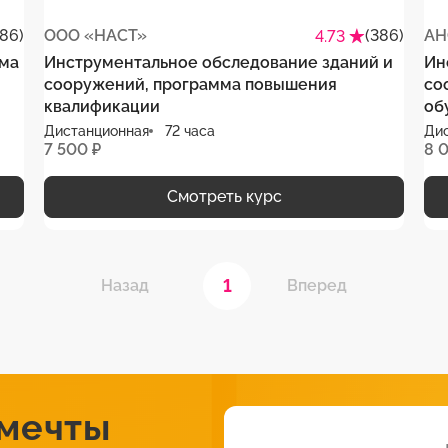
386)
ООО «НАСТ»
(386)
АН
4.73
ема
Инструментальное обследование зданий и
Ин
сооружений, программа повышения
со
квалификации
об
Дистанционная
72 часа
Ди
7 500 ₽
8 
Смотреть курс
1
Назад
Вперед
 мечты