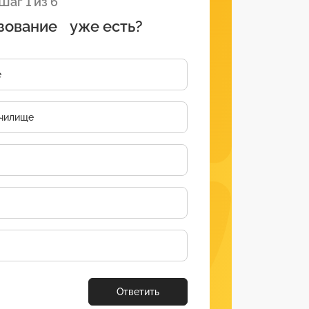
Шаг 1 из 6
зование уже есть?
е
чилище
Ответить