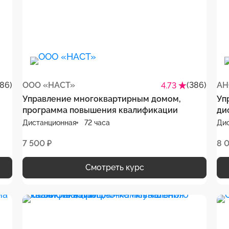
386)
ООО «НАСТ»
(386)
АН
4.73
Управление многоквартирным домом,
Уп
программа повышения квалификации
ди
Дистанционная
72 часа
Ди
7 500 ₽
8 
Смотреть курс