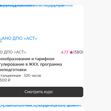
О ДПО «АСТ»
(580)
4.77
нообразование и тарифное
гулирование в ЖКХ, программа
реподготовки
станционная
520 часов
 500 ₽
Смотреть курс