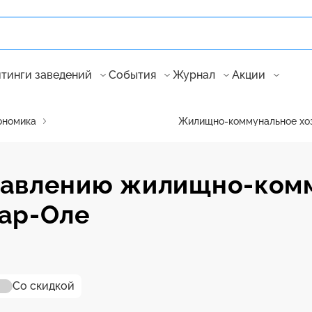
тинги заведений
События
Журнал
Акции
ономика
Жилищно-коммунальное хоз
равлению жилищно-ком
кар-Оле
Со скидкой