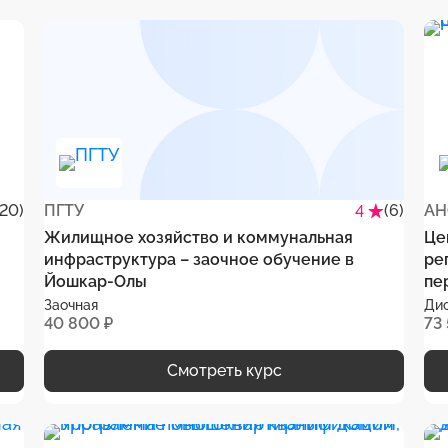
(20)
ПГТУ
(6)
АН
4
Жилищное хозяйство и коммунальная
Це
инфраструктура – заочное обучение в
ре
Йошкар-Олы
пе
Заочная
Ди
40 800 ₽
73
Смотреть курс