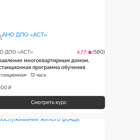
О ДПО «АСТ»
(580)
4.77
равление многоквартирным домом,
станционная программа обучения
станционная
72 часа
000 ₽
Смотреть курс