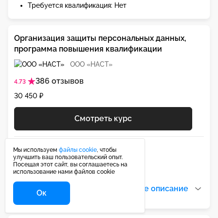
Требуется квалификация: Нет
Организация защиты персональных данных,
программа повышения квалификации
ООО «НАСТ»
386 отзывов
4.73
30 450 ₽
Смотреть курс
Дата обновления: 11.06.2025
Мы используем
файлы cookie
, чтобы
улучшить ваш пользовательский опыт.
Требуется квалификация: Нет
Посещая этот сайт, вы соглашаетесь на
использование нами файлов cookie
Читать все описание
Ок