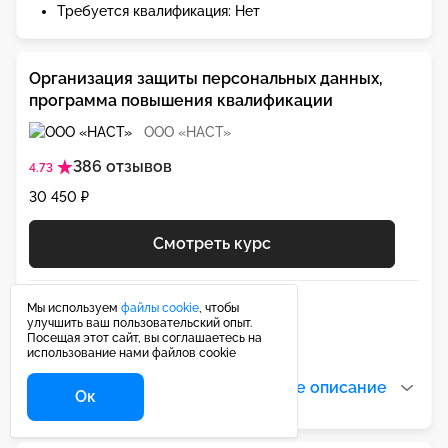
Требуется квалификация: Нет
Организация защиты персональных данных,
программа повышения квалификации
ООО «НАСТ»
386 отзывов
4.73
30 450 ₽
Смотреть курс
Дата обновления: 11.06.2025
Мы используем
файлы cookie
, чтобы
улучшить ваш пользовательский опыт.
Требуется квалификация: Нет
Посещая этот сайт, вы соглашаетесь на
использование нами файлов cookie
Читать все описание
Ок