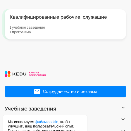
Квалифицированные рабочие, служащие
1 учебное заведение
1 программа
Сотрудничество и реклама
Учебные заведения
Направления
Мы используем
файлы cookie
, чтобы
улучшить ваш пользовательский опыт.
Посещая этот сайт, вы соглашаетесь на