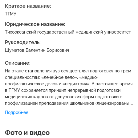
Краткое название:
ТГМУ
Юридическое название:
Тихоокеанский государственный медицинский университет
Руководитель:
Шуматов Валентин Борисович
Описание:
На этапе становления вуз осуществлял подготовку по трем
специальностям: «лечебное дело», «медико-
профилактическое дело» и «педиатрия». В настоящее время
в ТГМУ сохраняется принцип непрерывной подготовки
медицинских кадров от довузовских форм подготовки с
профилизацией преподавания школьников (лицензированы 2
основные: среднее (полное) общее; основное общее,
Подробнее
подготовка к поступлению в вуз), подготовка специалистов
по программам среднего профессионального и высшего
образования. Принцип Болонской конвенции «Образование
Фото и видео
через всю жизнь» реализуется посредством программ