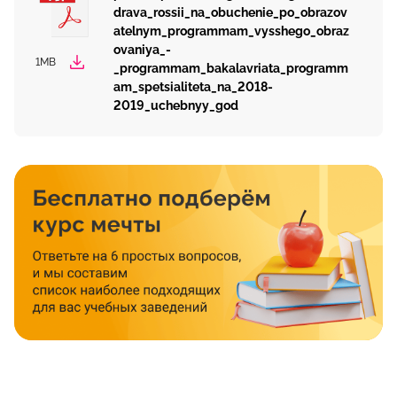
drava_rossii_na_obuchenie_po_obrazov
atelnym_programmam_vysshego_obraz
ovaniya_-
1MB
_programmam_bakalavriata_programm
am_spetsialiteta_na_2018-
2019_uchebnyy_god