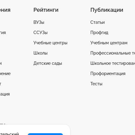
ения
Рейтинги
Публикации
ВУЗы
Статьи
гия
ССУЗы
Профгид
Учебные центры
Учебным центрам
Школы
Профессиональные т
и
Детские сады
Школьное тестирова
оение
Профориентация
т
Тесты
ация
тво
ательский