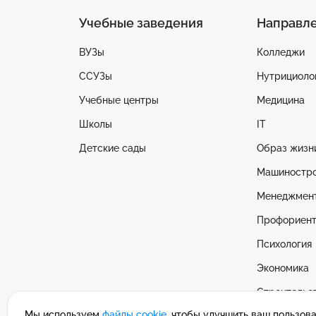
Учебные заведения
Направл
ВУЗы
Колледжи
ССУЗы
Нутрициоло
Учебные центры
Медицина
Школы
IT
Детские сады
Образ жизн
Машиностр
Менеджмен
Профориент
Психология
Экономика
Строительс
Мы используем
файлы cookie
, чтобы улучшить ваш пользов