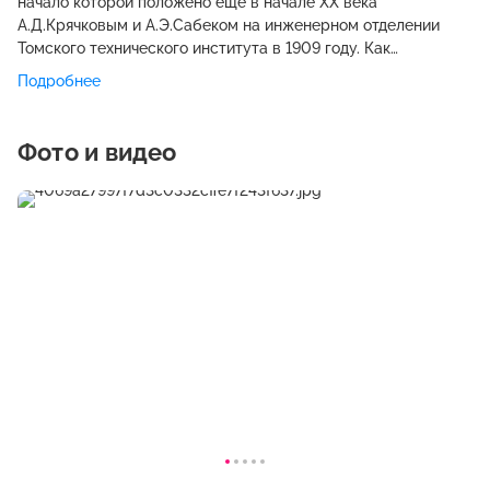
начало которой положено еще в начале XX века
А.Д.Крячковым и А.Э.Сабеком на инженерном отделении
Томского технического института в 1909 году. Как
самостоятельное учреждение высшего профессионального
Подробнее
образования он стал функционировать с конца 80-х годов
XX века, получив название Новосибирский архитектурный
институт (НархИ). НархИ был создан на базе
Фото и видео
архитектурного факультета Новосибирского инженерно-
строительного института им. В.В.Куйбышева в 1989 году. В
1993 году НАрхИ переехал в центр Новосибирска, в здание,
являющееся памятником архитектуры начала ХХ в.,
построенное по проекту архитектора А.Д.Крячкова. В марте
1996 года институт получил статус Новосибирской
государственной архитектурно-художественной академии
(НГАХА). В октябре 2015 года академия переименована в
Новосибирский государственный университет
архитектуры, дизайна и искусств (НГУАДИ). В 1995 году в
стенах высшего учебного заведения организован
Информационно-выставочный центр, в зале которого на
регулярных выставках выставляются лучшие проекты и
художественные произведения студентов и
преподавателей, а также проводятся ежегодные