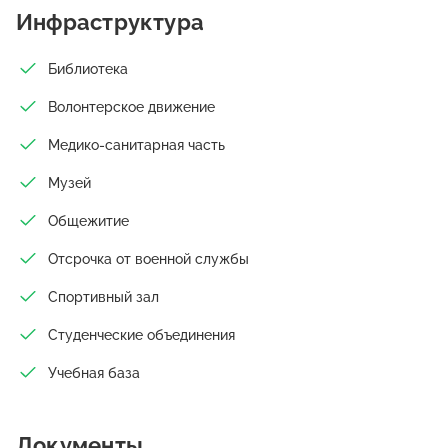
Межрегиональные сибирские смотры-конкурсы «Золотая
Инфраструктура
капитель» в области градостроительства, архитектуры и
дизайна. В 2000 году создано структурное подразделение -
Библиотека
«Музей истории архитектуры Сибири им. С.Н.Баландина».
Музей является хранителем уникальной для Сибири богатой
Волонтерское движение
коллекции редких фотографий и негативов, подлинных
авторских проектов (с 1924 г.) и копий, рисунков, эскизов,
Медико-санитарная часть
макетов, мемориальных предметов, научных трудов,
Музей
рукописей архитекторов, архивных документов. В 2015 году
при университете организован музей истории дизайна им.
Общежитие
Ю.М. Косова. В 2018 году Новосибирский государственный
университет архитектуры, дизайна и искусств стал
Отсрочка от военной службы
лауреатом национального конкурса «100 лучших
образовательных учреждений Российской
Спортивный зал
Федерации-2018» в номинации «За высокое качество
образовательных услуг» с присуждением диплома и медали
Студенческие объединения
«100 лучших образовательных учреждений Российской
Учебная база
Федерации-2018».
Документы