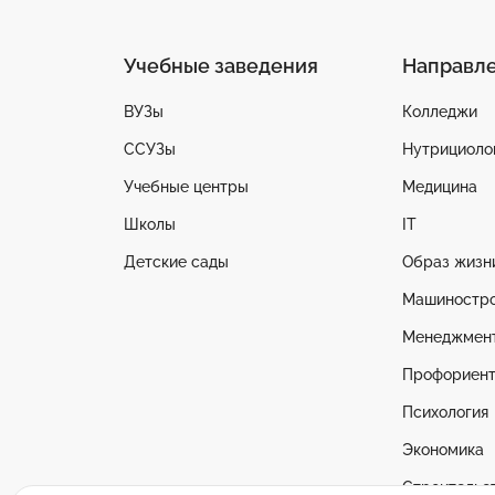
Учебные заведения
Направл
ВУЗы
Колледжи
ССУЗы
Нутрициоло
Учебные центры
Медицина
Школы
IT
Детские сады
Образ жизн
Машиностр
Менеджмен
Профориент
Психология
Экономика
Строительс