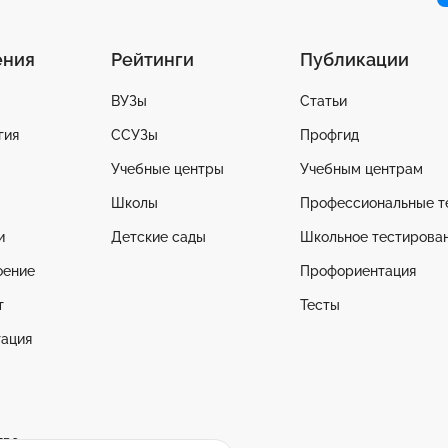
ения
Рейтинги
Публикации
ВУЗы
Статьи
гия
ССУЗы
Профгид
Учебные центры
Учебным центрам
Школы
Профессиональные т
и
Детские сады
Школьное тестирова
оение
Профориентация
т
Тесты
ация
тво