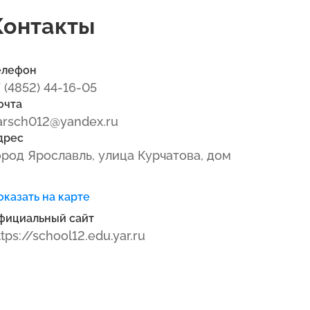
Контакты
елефон
7 (4852) 44-16-05
очта
arsch012@yandex.ru
дрес
ород Ярославль, улица Курчатова, дом
оказать на карте
фициальный сайт
ttps://school12.edu.yar.ru