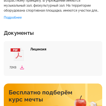
возрастному принципу. В учреждении имеются
музыкальный зал, физкультурный зал. На территории
оборудована спортивная площадка, имеются участки для
прогулок, теневые навесы. Питание осуществляется в
Подробнее
соответствии с примерным десятидневным меню,
разработанным на основе физиологических потребностей и
норм питания детей дошкольного возраста, утверждённым
Документы
ТО Управления Роспотребнадзора в Ульяновском районе
Ульяновской области. Медицинское обслуживание
обеспечивается специально закрепленным органом
Лицензия
здравоохранения за Учреждением медицинским
работником, который наряду с администрацией несет
ответственность за проведение лечебно-профилактических
мероприятий, соблюдение санитарно-гигиенических норм,
72KB
режима и качества питания воспитанников.