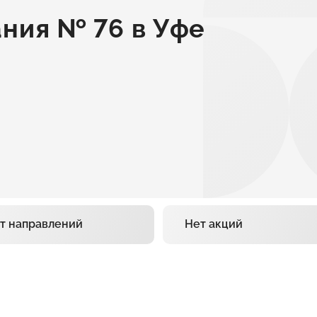
ния № 76 в Уфе
т направлений
Нет акций