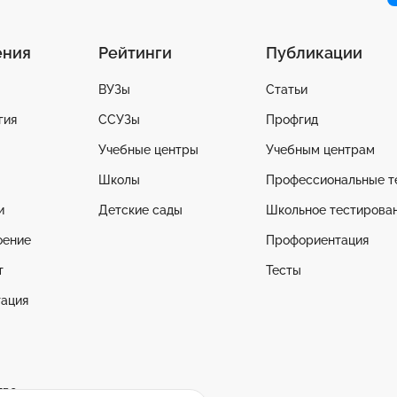
ения
Рейтинги
Публикации
ВУЗы
Статьи
гия
ССУЗы
Профгид
Учебные центры
Учебным центрам
Школы
Профессиональные т
и
Детские сады
Школьное тестирова
оение
Профориентация
т
Тесты
ация
тво