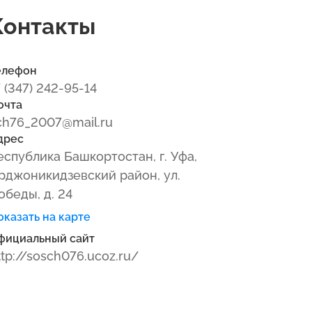
Контакты
елефон
7 (347) 242-95-14
очта
ch76_2007@mail.ru
дрес
еспублика Башкортостан, г. Уфа,
рджоникидзевский район, ул.
обеды, д. 24
оказать на карте
фициальный сайт
ttp://sosch076.ucoz.ru/