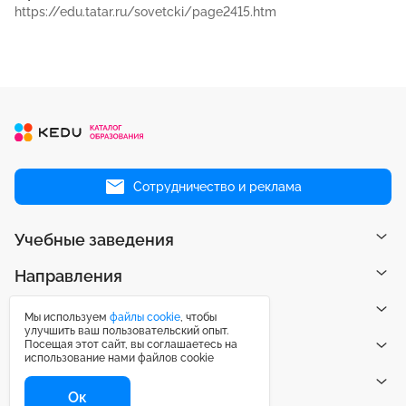
https://edu.tatar.ru/sovetcki/page2415.htm
Сотрудничество и реклама
Учебные заведения
Направления
Рейтинги
Мы используем
файлы cookie
, чтобы
улучшить ваш пользовательский опыт.
Посещая этот сайт, вы соглашаетесь на
Публикации
использование нами файлов cookie
Центр поддержки
Ок