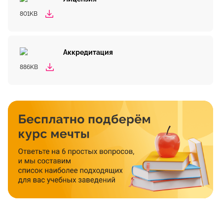
801KB
Аккредитация
886KB