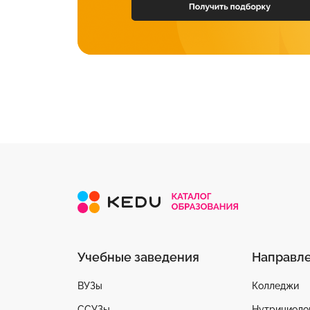
Учебные заведения
Направл
ВУЗы
Колледжи
ССУЗы
Нутрициоло