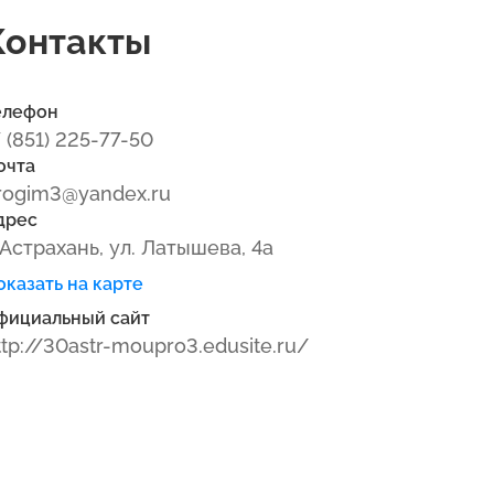
Контакты
елефон
7 (851) 225-77-50
очта
rogim3@yandex.ru
дрес
. Астрахань, ул. Латышева, 4а
оказать на карте
фициальный сайт
ttp://30astr-moupro3.edusite.ru/