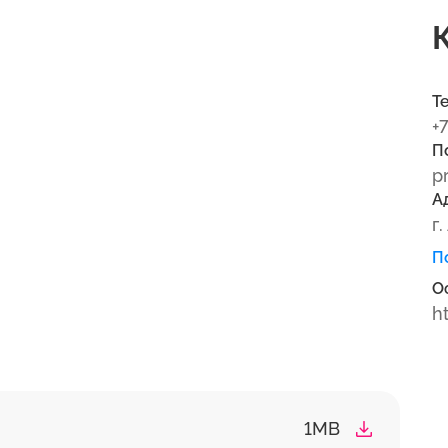
Т
+
П
p
А
г
П
О
h
1MB