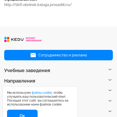
http://ds9-obninsk.kaluga.prosadiki.ru/
Сотрудничество и реклама
Учебные заведения
Направления
Рейтинги
Мы используем
файлы cookie
, чтобы
улучшить ваш пользовательский опыт.
Посещая этот сайт, вы соглашаетесь на
Публикации
использование нами файлов cookie
Центр поддержки
Ок