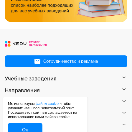
Сотрудничество и реклама
Учебные заведения
Направления
Рейтинги
Мы используем
файлы cookie
, чтобы
улучшить ваш пользовательский опыт.
Посещая этот сайт, вы соглашаетесь на
Публикации
использование нами файлов cookie
Центр поддержки
Ок