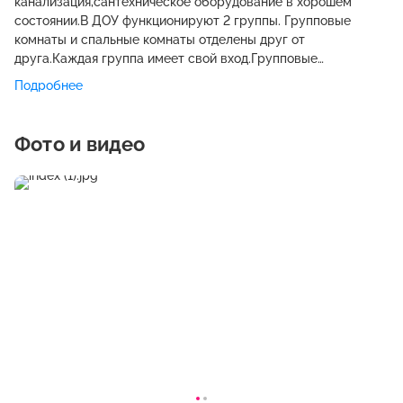
канализация,сантехническое оборудование в хорошем
состоянии.В ДОУ функционируют 2 группы. Групповые
комнаты и спальные комнаты отделены друг от
друга.Каждая группа имеет свой вход.Групповые
помещения обеспечены мебелью и игровым оборудованием
Подробнее
в достаточном количестве.Развивающая среда детского
сада организована с учетом интересов детей и отвечает их
возрастным особенностям.
Фото и видео