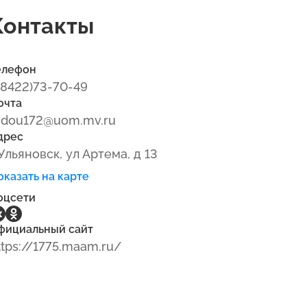
Контакты
елефон
(8422)73-70-49
очта
dou172@uom.mv.ru
дрес
 Ульяновск, ул Артема, д 13
оказать на карте
оцсети
фициальный сайт
ttps://1775.maam.ru/