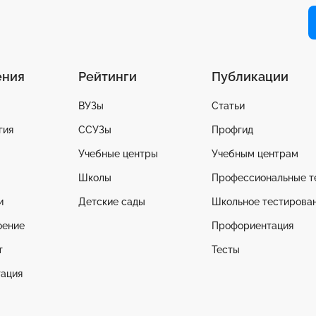
ения
Рейтинги
Публикации
ВУЗы
Статьи
гия
ССУЗы
Профгид
Учебные центры
Учебным центрам
Школы
Профессиональные т
и
Детские сады
Школьное тестирова
оение
Профориентация
т
Тесты
ация