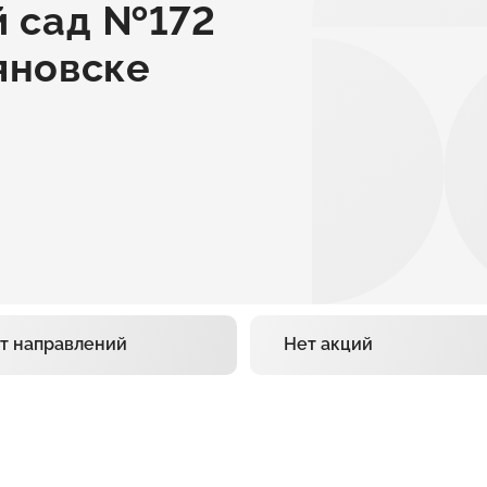
 сад №172
ьяновске
т направлений
Нет акций