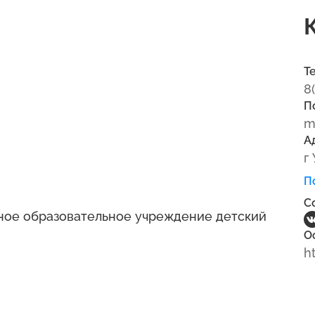
Т
8
П
m
А
г
П
С
ое образовательное учреждение детский
О
h