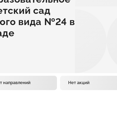
етский сад
ого вида №24 в
аде
т направлений
Нет акций