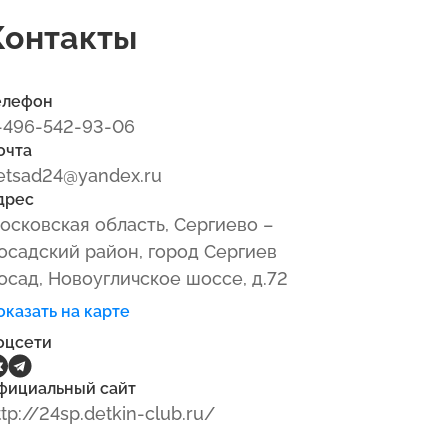
Контакты
елефон
-496-542-93-06
очта
etsad24@yandex.ru
дрес
осковская область, Сергиево –
осадский район, город Сергиев
осад, Новоугличское шоссе, д.72
оказать на карте
оцсети
фициальный сайт
ttp://24sp.detkin-club.ru/