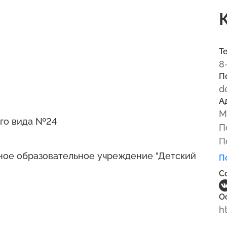
Т
8
П
d
А
М
го вида №24
П
П
ое образовательное учреждение "Детский
П
С
О
h