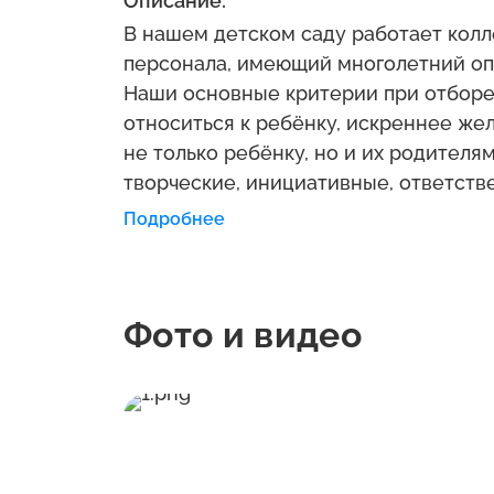
Описание:
В нашем детском саду работает коллектив педагогов и обслуживающего
персонала, имеющий многолетний опыт общения с детьми дошкольного возраста.
Наши основные критерии при отборе кадров - умение педагога уважительно
относиться к ребёнку, искреннее желание прийти на помощь в трудную минуту
не только ребёнку, но и их родителям и своим коллегам. Наши педагоги - это
творческие, инициативные, ответственные, справедливые люди - для которых
Подробнее
Фото и видео