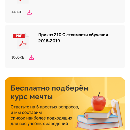
труда в университете работают различные спортивные
секции, кружки художественной самодеятельности, клубы
443KB
по интересам, проводятся мероприятия политико-
патриотической и нравственно-эстетической
направленности. Студенты КГЭУ побеждают в
международных спортивных соревнованиях, на фестивалях,
Приказ 210 О стоимости обучения
конкурсах, олимпиадах, получают стипендии Президента
2018-2019
РФ, Правительства РФ и именные стипендии
энергетических компаний.
1005KB