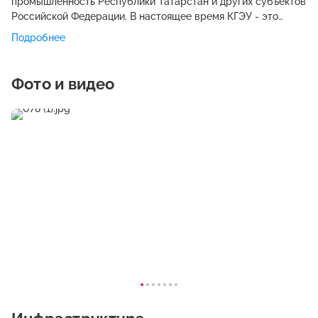
промышленность Республики Татарстан и других субъектов
Российской Федерации. В настоящее время КГЭУ - это
университетский кампус, обеспечивающий широкие
Подробнее
возможности для качественной подготовки специалистов.
Университет активно участвует в российских и
международных рейтингах. В ряде рейтингов, таких как
Фото и видео
Национальный рейтинг вузов, Рейтинг востребованности
вузов РФ, Международный рейтинг ARES университет
улучшил свои позиции и вошел в ТОП-100. В рамках
программы «Вузы как центры пространства создания
инноваций» в университете создан Технопарк КГЭУ, на
территории которого действуют: инжиниринговый центр
«Компьютерное моделирование и инжиниринг в области
энергетики и энергетического машиностроения»;
уникальные учебно-производственные полигоны
«Подстанция 110/10 кВ» и «Распределительные сети 0,4-10
кВ», особенностью которых является многопрофильность,
возможность использования как в учебных, так и в
исследовательских целях; молодежный бизнес-инкубатор,
реализующий c 2018 года масштабный международный
проект «Российско-Китайский молодежный бизнес-
инкубатор», направленный на активацию инновационной