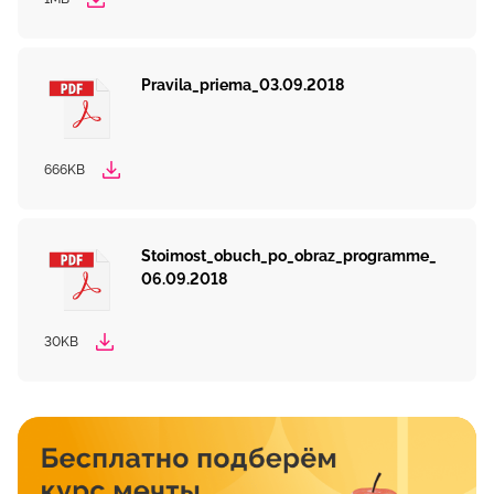
Pravila_priema_03.09.2018
666KB
Stoimost_obuch_po_obraz_programme_
06.09.2018
30KB