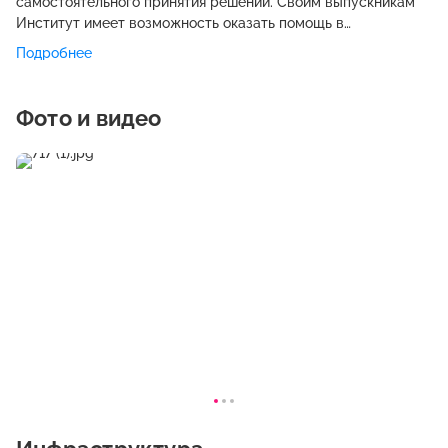
самостоятельного принятия решений. Своим выпускникам
Институт имеет возможность оказать помощь в
трудоустройстве. Преподаватели Института могут помочь в
Подробнее
решении трудных вопросов бизнеса, делового общения,
помочь наладить свое дело, дать ценную информацию в
области муниципального и государственного управления,
Фото и видео
менеджмента организации, бухгалтерского учета, анализа и
аудита, управления персонала.