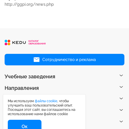
http://ggpi.org/news.php
Сотрудничество и реклама
Учебные заведения
Направления
Рейтинги
Мы используем
файлы cookie
, чтобы
улучшить ваш пользовательский опыт.
Посещая этот сайт, вы соглашаетесь на
Публикации
использование нами файлов cookie
Центр поддержки
Ок