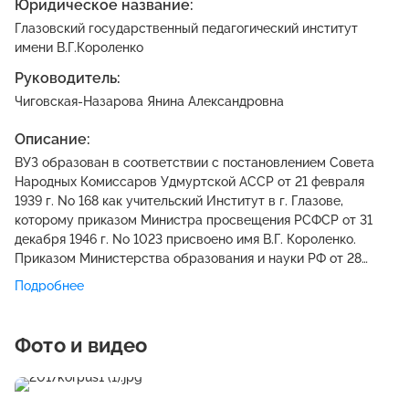
Юридическое название:
Глазовский государственный педагогический институт
имени В.Г.Короленко
Руководитель:
Чиговская-Назарова Янина Александровна
Описание:
ВУЗ образован в соответствии с постановлением Совета
Народных Комиссаров Удмуртской АССР от 21 февраля
1939 г. No 168 как учительский Институт в г. Глазове,
которому приказом Министра просвещения РСФСР от 31
декабря 1946 г. No 1023 присвоено имя В.Г. Короленко.
Приказом Министерства образования и науки РФ от 28
апреля 2011 г. No 1559 Государственное образовательное
Подробнее
учреждение высшего профессионального образования
«Глазовский государственный педагогический институт
имени В.Г. Короленко» переименовано в федеральное
Фото и видео
государственное бюджетное образовательное учреждение
высшего профессионального образования «Глазовский
государственный педагогический институт имени В.Г.