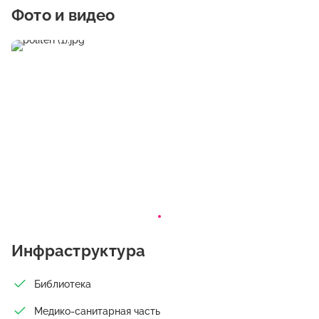
вопросов, но и квалифицированную консультацию у
Фото и видео
ведущих специалистов, возможность обменяться опытом со
своими коллегами, установить деловые отношения с новыми
партнерами. Наш центробладает одной из лучших в регионе
учебной базой, к услугам слушателей – опытный
профессорско-преподавательский состав, прогрессивные
технологии обучения, новые программные комплексы,
уютные аудитории. Все слушатели обеспечиваются
комплектом информационно-справочных материалов.
Инфраструктура
Библиотека
Медико-санитарная часть