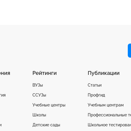
ения
Рейтинги
Публикации
ВУЗы
Статьи
гия
ССУЗы
Профгид
Учебные центры
Учебным центрам
Школы
Профессиональные т
и
Детские сады
Школьное тестирова