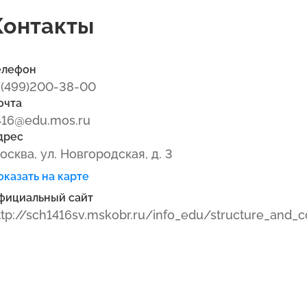
Контакты
елефон
7(499)200-38-00
очта
416@edu.mos.ru
дрес
осква, ул. Новгородская, д. 3
оказать на карте
фициальный сайт
ttp://sch1416sv.mskobr.ru/info_edu/structure_and_c