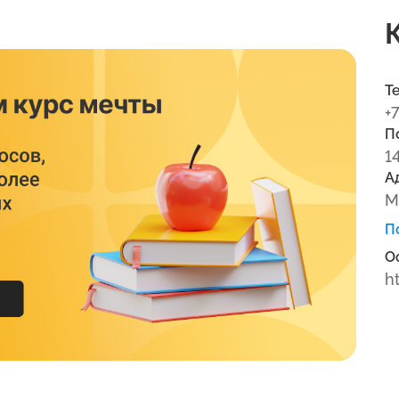
Т
+
П
1
А
М
П
О
h