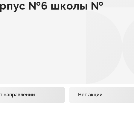
орпус №6 школы №
т направлений
Нет акций