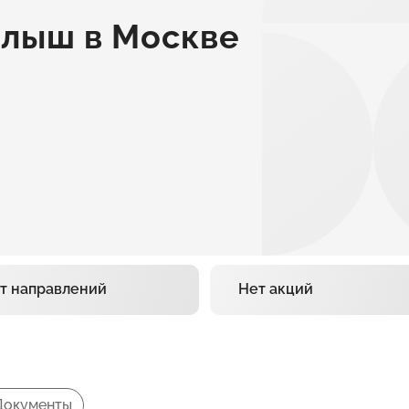
алыш в Москве
т направлений
Нет акций
Документы