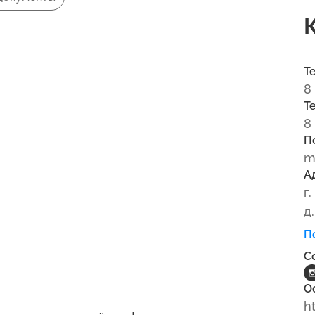
Т
8
Т
8
П
m
А
г
д.
П
С
О
h