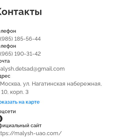
Контакты
елефон
 (985) 185-56-44
елефон
 (965) 190-31-42
очта
alysh.detsad@gmail.com
дрес
. Москва, ул. Нагатинская набережная,
 10, корп. 3
оказать на карте
оцсети
фициальный сайт
ttps://malysh-uao.com/