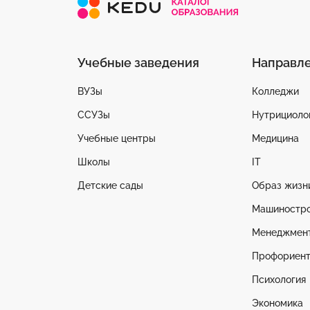
Учебные заведения
Направл
ВУЗы
Колледжи
ССУЗы
Нутрициоло
Учебные центры
Медицина
Школы
IT
Детские сады
Образ жизн
Машиностр
Менеджмен
Профориент
Психология
Экономика