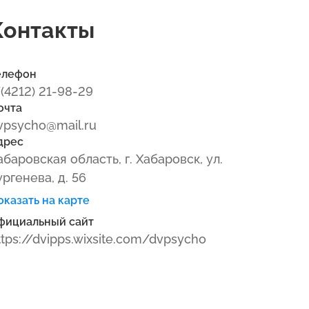
Контакты
елефон
7(4212) 21-98-29
очта
vpsycho@mail.ru
дрес
абаровская область, г. Хабаровск, ул.
ургенева, д. 56
оказать на карте
фициальный сайт
ttps://dvipps.wixsite.com/dvpsycho