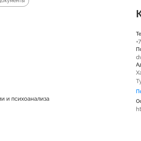
Документы
Т
+
П
d
А
Х
Т
П
и и психоанализа
О
h