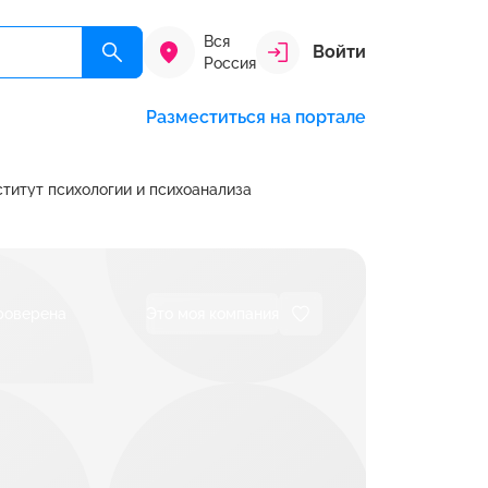
Вся
Войти
Россия
Разместиться на портале
титут психологии и психоанализа
роверена
Это моя компания