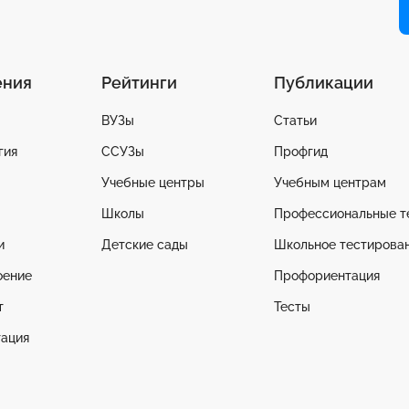
ения
Рейтинги
Публикации
ВУЗы
Статьи
гия
ССУЗы
Профгид
Учебные центры
Учебным центрам
Школы
Профессиональные т
и
Детские сады
Школьное тестирова
оение
Профориентация
т
Тесты
ация