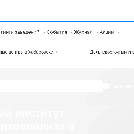
тинги заведений
События
Журнал
Акции
ные центры в Хабаровске
Дальневосточный инс
Лицензия п
ый институт
сихоанализа в