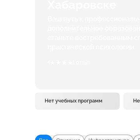
Хабаровске
Ваш путь к профессиональ
дополнительное образован
станьте востребованным с
практической психологии.
4
1 отзыв
Нет учебных программ
Не