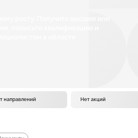
ному росту. Получите высшее или
ие, повысьте квалификацию и
пециалистом в области
т направлений
Нет акций