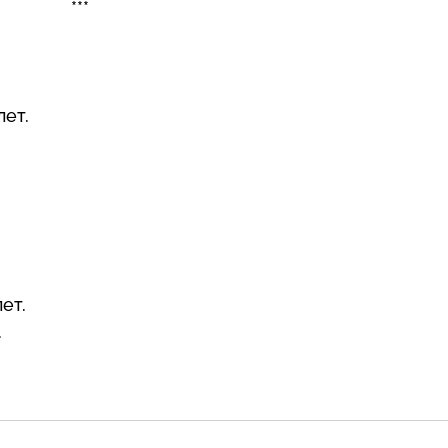
***
лет.
ет.
.