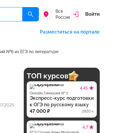
Вся
Войти
Россия
Разместиться на портале
ний №6 из ЕГЭ по литературе
ТОП курсов
4.45
Онлайн Гимназия № 1
Экспресс-курс подготовки
к ОГЭ по русскому языку
07.2025
47 000 ₽
2820 ч.
4.7
ЕГЭ-Студия Анны Малковой