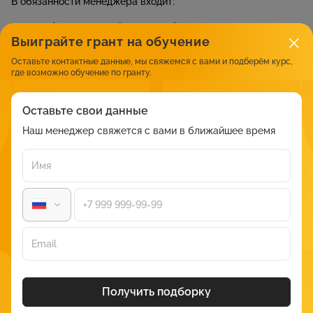
В обязанности менеджера входит:
разработка печатной рекламной продукции для компании
Выиграйте грант на обучение
(информационные буклеты, каталоги, сувенирная
продукция с корпоративной символикой);
Оставьте контактные данные, мы свяжемся с вами и подберём курс,
где возможно обучение по гранту.
составление рекламных бюджетов и планирование
деятельности компании в сфере продвижения товаров
или услуг;
Оставьте свои данные
размещение рекламы (СМИ, наружная реклама, интернет,
Наш менеджер свяжется с вами в ближайшее время
проведение промо-акций);
анализ размещенной рекламы;
отслеживание рекламной деятельности конкурентов;
подготовка всех необходимых для рекламной
деятельности документов.
Менеджер по рекламе должен обладать следующими
личностными характеристиками:
Получить подборку
коммуникабельность;
лидерские навыки;