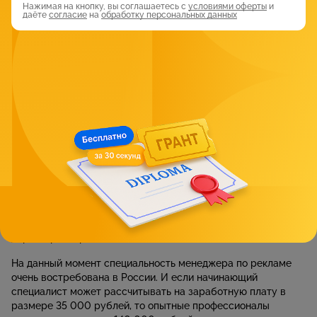
Нажимая на кнопку, вы соглашаетесь с
условиями оферты
и
даёте
согласие
на
обработку персональных данных
умение аналитически мыслить;
креативность;
обязательность;
стрессоустойчивость.
Вакансии для менеджеров по рекламе
на рынке труда и уровень зарплаты
В сфере рекламы возможен хороший карьерный рост.
Специалисты без опыта работы или студенты могут начать
с позиции стажера или ассистента в рекламных агентствах.
Успешные и целеустремленные сотрудники со временем
имеют все возможности для получения должности
директора по рекламе.
На данный момент специальность менеджера по рекламе
очень востребована в России. И если начинающий
специалист может рассчитывать на заработную плату в
размере 35 000 рублей, то опытные профессионалы