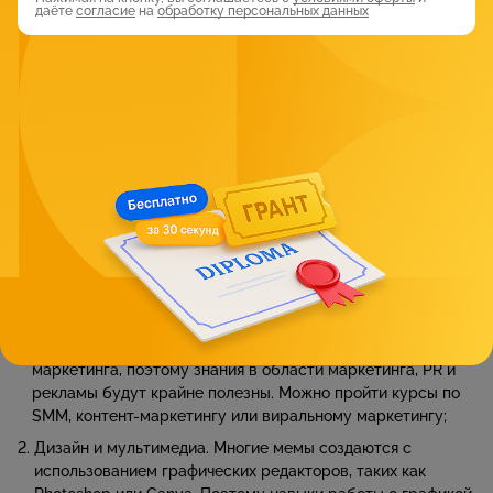
даёте
согласие
на
обработку персональных данных
В целом, базовое образование у специалиста по мемам
может быть любым — главное, хорошо разбираться в
текущих трендах и быть на одной волне с аудиторией.
Однако все-таки не помешает высшее гуманитарное
образование.
Поскольку мемы — это культурный феномен, связанный с
языком, юмором и социальными процессами, полезным
будет образование в области филологии, лингвистики,
культурологии, социологии или психологии. Эти дисциплины
помогут лучше понимать аудиторию и создавать контент,
который будет resonate (находить отклик).
Дополнительная подготовка для мемолога:
Маркетинг и реклама. Мемолог работает в сфере digital-
маркетинга, поэтому знания в области маркетинга, PR и
рекламы будут крайне полезны. Можно пройти курсы по
SMM, контент-маркетингу или виральному маркетингу;
Дизайн и мультимедиа. Многие мемы создаются с
использованием графических редакторов, таких как