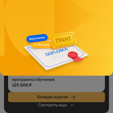
4.85
РостБизнесКонсалт
Организация сестринского дела (СМП),
программа переподготовки, 288 часов
49 500 ₽
288 часов
4.7
Академия образования косметологов "Элия Грация"
Сестринское дело в косметологии
55 000 ₽
288 часов
3
НовГУ
Сестринское дело - очно-заочная
программа обучения
125 000 ₽
Больше курсов
Смотреть еще