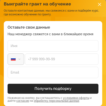
Вакансии для медицинских сестер в
Выиграйте грант на обучение
косметологии
Оставьте контактные данные, мы свяжемся с вами и подберём курс,
где возможно обучение по гранту.
В России есть немало клиник красоты и центров
пластической хирургии, что позволяет говорить о
востребованности профессии.
Оставьте свои данные
Наш менеджер свяжется с вами в ближайшее время
Медсестры в косметологии, судя по вакансиям в открытом
доступе, оказывают достаточно объемный перечень услуг,
таких как аппаратный массаж, чистка лица и тела, продажа
косметической продукции и многое другое.
Проблема в том, что практически везде требуется наличие
стажа от 3 лет, опыт работы процедурной или палатной
сестрой в больницах. Не случайно, в косметологию
приходят, отработав некоторое время в стационаре или
поликлинике.
Получить подборку
Эксперты рекомендуют
Нажимая на кнопку, вы соглашаетесь с
условиями оферты
и
даёте
согласие
на
обработку персональных данных