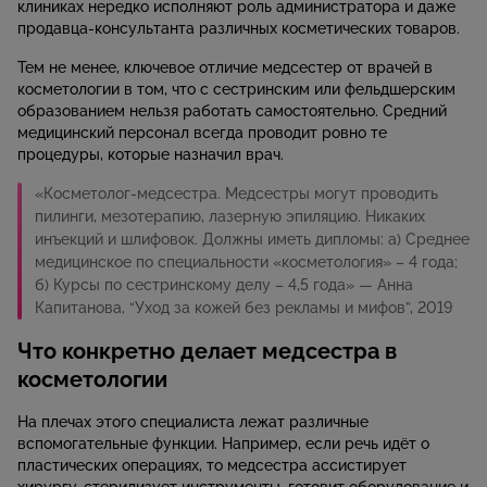
клиниках нередко исполняют роль администратора и даже
продавца-консультанта различных косметических товаров.
Тем не менее, ключевое отличие медсестер от врачей в
косметологии в том, что с сестринским или фельдшерским
образованием нельзя работать самостоятельно. Средний
медицинский персонал всегда проводит ровно те
процедуры, которые назначил врач.
«Косметолог-медсестра. Медсестры могут проводить
пилинги, мезотерапию, лазерную эпиляцию. Никаких
инъекций и шлифовок. Должны иметь дипломы: a) Среднее
медицинское по специальности «косметология» – 4 года;
б) Курсы по сестринскому делу – 4,5 года» — Анна
Капитанова, “Уход за кожей без рекламы и мифов”, 2019
Что конкретно делает медсестра в
косметологии
На плечах этого специалиста лежат различные
вспомогательные функции. Например, если речь идёт о
пластических операциях, то медсестра ассистирует
хирургу, стерилизует инструменты, готовит оборудование и