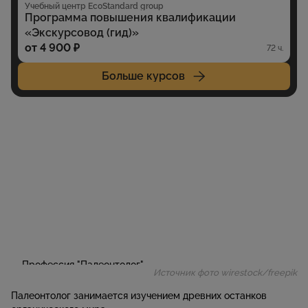
Учебный центр EcoStandard group
Программа повышения квалификации
«Экскурсовод (гид)‎»
от 4 900 ₽
72 ч.
Больше курсов
Источник фото wirestock/freepik
Палеонтолог занимается изучением древних останков