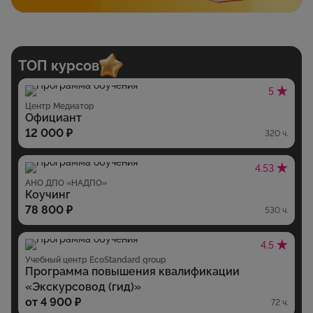
ТОП курсов
5
Центр Медиатор
Официант
12 000 ₽
320 ч.
4.53
АНО ДПО «НАДПО»
Коучинг
78 800 ₽
530 ч.
4.5
Учебный центр EcoStandard group
Программа повышения квалификации
«Экскурсовод (гид)‎»
от 4 900 ₽
72 ч.