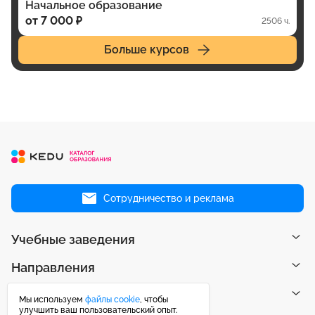
Начальное образование
от 7 000 ₽
2506 ч.
Больше курсов
Сотрудничество и реклама
Учебные заведения
Направления
Рейтинги
Мы используем
файлы cookie
, чтобы
улучшить ваш пользовательский опыт.