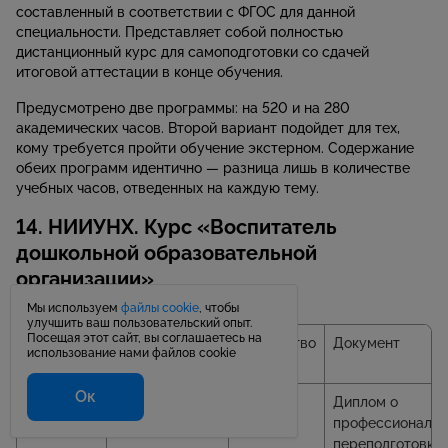
составленный в соответствии с ФГОС для данной
специальности. Представляет собой полностью
дистанционный курс для самоподготовки со сдачей
итоговой аттестации в конце обучения.
Предусмотрено две программы: на 520 и на 280
академических часов. Второй вариант подойдет для тех,
кому требуется пройти обучение экстерном. Содержание
обеих программ идентично — разница лишь в количестве
учебных часов, отведенных на каждую тему.
14. НИИУНХ. Курс «Воспитатель
дошкольной образовательной
организации»
Мы используем
файлы cookie
, чтобы
улучшить ваш пользовательский опыт.
Посещая этот сайт, вы соглашаетесь на
Стоимость
Форма
Количество
Документ
использование нами файлов cookie
обучения
часов
Ок
От 4 000
Дистанционная
От 144
Диплом о
₽
профессиональн
переподготовке