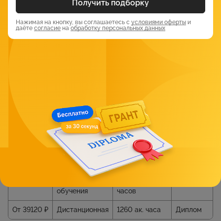
Получить подборку
средним специальным образованием, желающих пройти
переподготовку в области дошкольного образования.
Нажимая на кнопку, вы соглашаетесь с
условиями оферты
и
даёте
согласие
на
обработку персональных данных
Обучение проводится в формате видеолекций и вебинаров
с преподавателями, в сочетании с самостоятельным
изучением теории, а также практическими занятиями. В
процессе слушатели проходят промежуточные аттестации,
а затем итоговую в формате экзамена.
5. УЦ «Инновационная педагогика». Курс
«Педагогика дошкольного образования:
Воспитатель дошкольной
образовательной организации»
Сайт:
https://eped.ru/programm/p112321/
Стоимость
Форма
Количество
Документ
обучения
часов
От 39120 ₽
Дистанционная
1260 ак. часа
Диплом