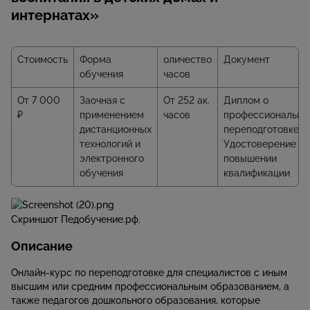
интернатах»
Стоимость
Форма
оличество
Документ
обучения
часов
От 7 000
Заочная с
От 252 ак.
Диплом о
₽
применением
часов
профессионально
дистанционных
переподготовке/
технологий и
Удостоверение о
электронного
повышении
обучения
квалификации
Скриншот Педобучение.рф.
Описание
Онлайн-курс по переподготовке для специалистов с иным
высшим или средним профессиональным образованием, а
также педагогов дошкольного образования, которые