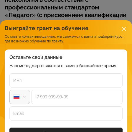
профессиональным стандартом
«Педагог» (с присвоением квалификации
«Воспитатель»)»
Выиграйте грант на обучение
Сайт:
https://ped.isoedu.ru/programs/vospitatel/psikhologo-
Оставьте контактные данные, мы свяжемся с вами и подберём курс,
pedagogicheskoe-obrazovanie-doshkolnaya-pedagogika-i-
где возможно обучение по гранту.
psikhologiya-v-sootvetstvii-s-profes4026/
Оставьте свои данные
Стоимость
Форма
Количество
Документ
Наш менеджер свяжется с вами в ближайшее время
обучения
часов
от 6 490 ₽
Дистанционная
1280 ак. часов
Диплом
Скриншот Институт современного образования
Описание
Программа предназначена для специалистов с высшим или