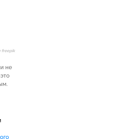
 freepik
 и не
 это
ым.
м
вого