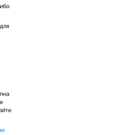
либо
 для
упна
не
айте
ии