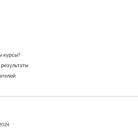
ы курсы?
 результаты
ателей
2024