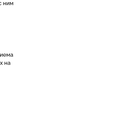
с ним
риема
х на