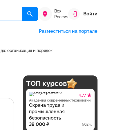
Вся
Войти
Россия
Разместиться на портале
да: организация и порядок
ТОП курсов
4.77
Академия современных технологий
Охрана труда и
промышленная
безопасность
39 000 ₽
502 ч.