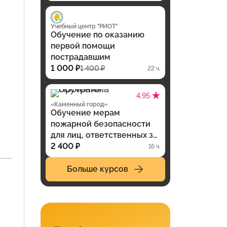
Учебный центр "РИОТ"
Обучение по оказанию
первой помощи
пострадавшим
1 000 ₽
1 400 ₽
22 ч.
4.95
«Каменный город»
Обучение мерам
пожарной безопасности
для лиц, ответственных за
проведение
2 400 ₽
16 ч.
противопожарного
инструктажа
Больше курсов