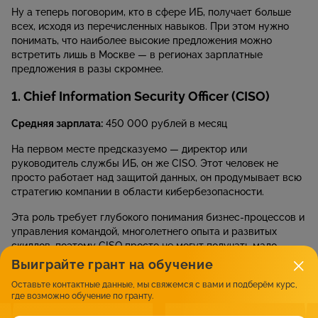
Ну а теперь поговорим, кто в сфере ИБ, получает больше
всех, исходя из перечисленных навыков. При этом нужно
понимать, что наиболее высокие предложения можно
встретить лишь в Москве — в регионах зарплатные
предложения в разы скромнее.
1. Chief Information Security Officer (CISO)
Средняя зарплата:
450 000 рублей в месяц
На первом месте предсказуемо — директор или
руководитель службы ИБ, он же CISO. Этот человек не
просто работает над защитой данных, он продумывает всю
стратегию компании в области кибербезопасности.
Эта роль требует глубокого понимания бизнес-процессов и
управления командой, многолетнего опыта и развитых
скиллов, поэтому CISO просто не могут получать мало.
Зарплата их складывается из оклада, KPI и всевозможных
Выиграйте грант на обучение
бонусов, а в некоторых компаниях — из процента от
Оставьте контактные данные, мы свяжемся с вами и подберём курс,
прибыли. При этом потолка по зарплатам у CISO нет,
где возможно обучение по гранту.
заработок может легко доходить и до 1,5 млн. рублей в
месяц, если речь о крупных бизнес-структурах.