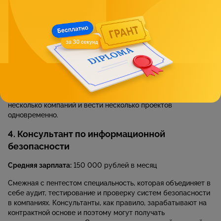
умеют проводить учебные атаки на сетевую
инфраструктуру, а также зарабатывают на поиске
уязвимостей в коде программных продуктов (так
называемый bug bounty).
Чаще всего пентестеры работают на фрилансе и при
наличии успешного трек-рекорда, а также опыта участия в
соревнованиях Capture the Flag, могут зарабатывать
весьма приличные суммы. Обозначенная выше зарплата
весьма условна, так как пентестер может работать на
несколько компаний и вести несколько проектов
одновременно.
4. Консультант по информационной
безопасности
Средняя зарплата:
150 000 рублей в месяц
Смежная с пентестом специальность, которая объединяет в
себе аудит, тестирование и проверку систем безопасности
в компаниях. Консультанты, как правило, зарабатывают на
контрактной основе и поэтому могут получать