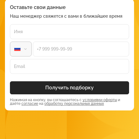
Оставьте свои данные
2. Security Architect (архитектор
Наш менеджер свяжется с вами в ближайшее время
безопасности)
Средняя зарплата:
от 250 000 рублей в месяц
Специалисты, которые разрабатывают комплексные
системы защиты информации, то есть по сути главные
разработчики всей инфраструктуры защиты данных.
На них лежит одна наиважнейшая обязанность —
продумывание всей политики безопасности и мониторинг
всех систем для защиты от атак. Это
высококвалифицированная позиция, требующая глубоких
Получить подборку
технических знаний, а также необходимой сертификации.
Опыт работы, который указывается в вакансиях для таких
Нажимая на кнопку, вы соглашаетесь с
условиями оферты
и
специалистов, обычно начинается с 3 лет.
даёте
согласие
на
обработку персональных данных
3. Penetration Tester (пентестер)
Средняя зарплата:
200 000 — 350 000 рублей в месяц
Опытные специалисты по тестированию на проникновение