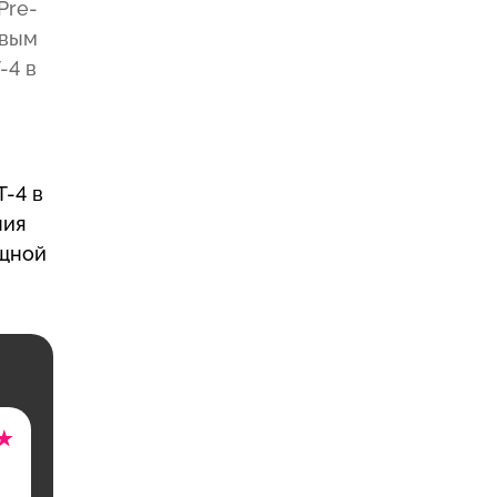
Pre-
овым
-4 в
T-4 в
ния
ощной