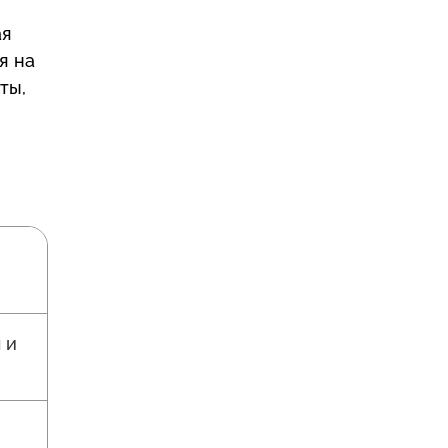
ая
я на
ты,
 и