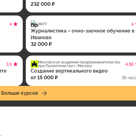
232 000 ₽
4
ИвГУ
4
Журналистика – очно-заочное обучение в
Иваново
32 000 ₽
Московская академия предпринимательства
3.5
4.86
при Правительстве г. Москвы
ите
Создание вертикального видео
от 15 000 ₽
36 час
Больше курсов