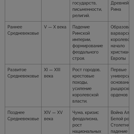
государств,
Древней Гр
письменности,
Рима
религий.
Раннее
V — X века
Падение
Образован
Средневековье
Римской
варварски
империи,
королевств
формирование
начало
феодального
христиани
строя.
Европы
Развитое
XI — XIII
Рост городов,
Первые
Средневековье
века
крестовые
университе
походы,
основание
усиление
рыцарских
королевской
орденов
власти.
Позднее
XIV — XV
Чума, кризис
Война Алой
Средневековье
века
феодализма,
Белой розы
рост
Столетняя 
национальных
падение