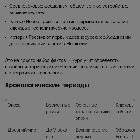
Средневековье: феодализм, общественное устройство,
влияние церквей.
Раннее Новое время: открытия, формирование колоний,
ключевые геополитические процессы.
История России: от первых древнерусских объединений
до консолидации власти в Московии.
Это не просто набор фактов — курс учит определять
причины исторических изменений, анализировать источники
и выстраивать хронологию.
Хронологические периоды
Эпоха
Временные
Основные
Ключевые
рамки
характеристики
события
эпохи
Древний мир
До V века
Возникновение
Образован
н. э.
первых
Египта, Шу