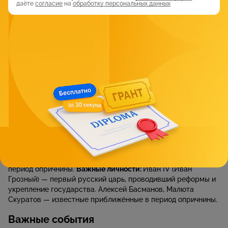
даёте
согласие
на
обработку персональных данных
С XIV века Московское княжество стало политическим
центром. Ивана Калиту отличала осторожная политика,
Дмитрия Донского — военная активность. Победа в
Куликовской битве (1380 год) усилила национальное
самосознание. В 1480 году стояние на Угре завершило
ордынскую зависимость.
Важные личности:
Иван Калита —
князь Московский, умелая дипломатия и укрепление власти.
Дмитрий Донской — князь Московский, победитель в
Куликовской битве.
5. Царствование Ивана IV:
В 1547 году Иван IV впервые принял титул царя. Он усилил
власть, провёл реформы, сформировал регулярное войско,
стал созывать Земские соборы. Однако его политика
сопровождалась репрессиями и жестокостью — особенно в
период опричнины.
Важные личности:
Иван IV (Иван
Грозный) — первый русский царь, проводивший реформы и
укрепление государства. Алексей Басманов, Малюта
Скуратов — известные приближённые в период опричнины.
Важные события