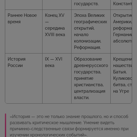
государств.
Константи
Раннее Новое
Конец XV
Эпоха Великих
Открытие
время
—
географических
Америки,
середина
открытий,
реформаци
XVIII века
начало
Германии,
колонизации,
абсолютиз
Реформация.
История
IX — XVI
Образование
Крещение 
России
века
древнерусского
нашествие
государства,
Батыя,
принятие
Куликовска
христианства,
битва, сто
централизация
на Угре
власти.
«История
—
это не только знание прошлого, но и способ
развивать критическое мышление. Умение видеть
причинно‑следственные связи формируется именно при
изучении хронологических событий»
.