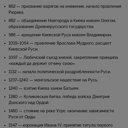
862 — призвание варягов на княжение, начало правления
Рюрика.
882 — объединение Новгорода и Киева князем Олегом,
образование Древнерусского государства.
988 — крещение Киевской Руси князем Владимиром.
1019–1054 — правление Ярослава Мудрого, расцвет
Киевской Руси.
1097 — Любечский съезд князей, закрепление принципа
«каждый да держит отчину свою».
1132 — начало политической раздробленности Руси.
1237–1240 — монгольское нашествие на Русь.
1240 — взятие Киева ханом Батыем.
1380 — Куликовская битва, победа войска Дмитрия
Донского над Ордой.
1480 — стояние на реке Угре, окончание зависимости
Руси от Орды.
1547 — коронация Ивана IV, принятие титула первого