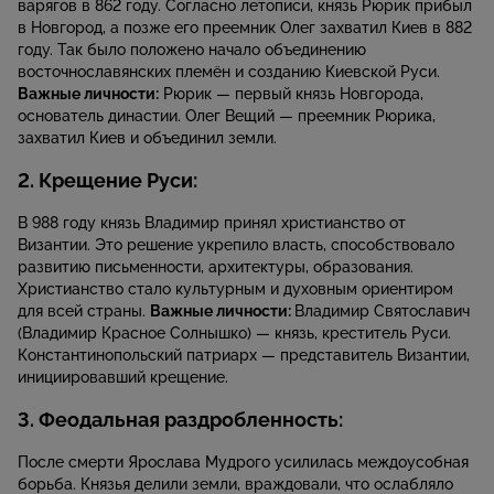
варягов в 862 году. Согласно летописи, князь Рюрик прибыл
в Новгород, а позже его преемник Олег захватил Киев в 882
году. Так было положено начало объединению
восточнославянских племён и созданию Киевской Руси.
Важные личности:
Рюрик — первый князь Новгорода,
основатель династии. Олег Вещий — преемник Рюрика,
захватил Киев и объединил земли.
2. Крещение Руси:
В 988 году князь Владимир принял христианство от
Византии. Это решение укрепило власть, способствовало
развитию письменности, архитектуры, образования.
Христианство стало культурным и духовным ориентиром
для всей страны.
Важные личности:
Владимир Святославич
(Владимир Красное Солнышко) — князь, креститель Руси.
Константинопольский патриарх — представитель Византии,
инициировавший крещение.
3. Феодальная раздробленность:
После смерти Ярослава Мудрого усилилась междоусобная
борьба. Князья делили земли, враждовали, что ослабляло