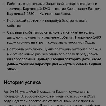
Работать с карточками. Записывай на карточках даты и
термины.
Карточка 1:
1240 — взятие Киева ханом Батыем.
Карточка 2:
1380 — Куликовская битва.
Перемешай карточки и попробуй быстро назвать
события.
Связывать события со смыслом. Запоминай не только
дату, но и причину или значение события.
Например: 1480
год — стояние на Угре → конец зависимости от Орды.
Повторять регулярно. Лучше повторять материал по 5–10
минут несколько раз, чем учить всё сразу перед уроком
или проверочной.
Пример: сегодня повторить даты, через
день — термины, через три дня — карты и события одной
эпохи.
История успеха
Артём М., учащийся 6 класса из Казани, сумел стать
призёром Всероссийской олимпиады по истории в 2023
году. Родители рассказывают, что он начинал с простых
шпаргалок и таблиц. «Я понял, что если выстроить события