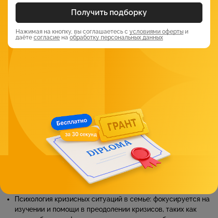
Психология семейных пар: изучает взаимоотношения
Получить подборку
между супругами, их взаимодействие и способы
улучшения этих отношений.
Нажимая на кнопку, вы соглашаетесь с
условиями оферты
и
даёте
согласие
на
обработку персональных данных
Возрастная психология в контексте семьи: исследует, как
возрастные изменения влияют на семейные отношения и
как члены семьи могут адаптироваться к этим
изменениям.
Терапевтические подходы: включает в себя различные
методы и подходы к терапии, которые используются для
помощи семьям в решении их проблем.
Психология детско-родительских отношений: изучает
взаимодействие между родителями и детьми, а также
влияние этого взаимодействия на развитие ребенка.
Психология развода и постразводных отношений:
посвящен изучению процессов, связанных с разводом, и
их влиянию на всех членов семьи, а также методам
адаптации к новым условиям жизни.
Психология кризисных ситуаций в семье: фокусируется на
изучении и помощи в преодолении кризисов, таких как