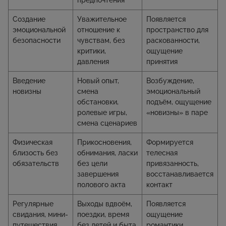
предпочтения
Создание
Уважительное
Появляется
эмоциональной
отношение к
пространство для
безопасности
чувствам, без
раскованности,
критики,
ощущение
давления
принятия
Введение
Новый опыт,
Возбуждение,
новизны
смена
эмоциональный
обстановки,
подъём, ощущение
ролевые игры,
«новизны» в паре
смена сценариев
Физическая
Прикосновения,
Формируется
близость без
обнимания, ласки
телесная
обязательств
без цели
привязанность,
завершения
восстанавливается
полового акта
контакт
Регулярные
Выходы вдвоём,
Появляется
свидания, мини-
поездки, время
ощущение
путешествия
без детей и быта
романтики,