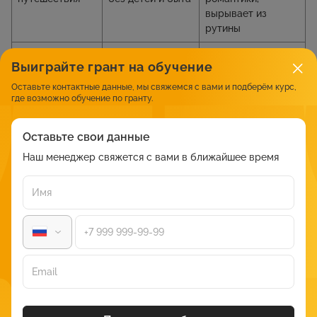
вырывает из
рутины
Работа с телом,
Спорт, уход,
Повышение
Выиграйте грант на обучение
образом себя
эксперименты с
уверенности,
внешностью,
сексуальности,
Оставьте контактные данные, мы свяжемся с вами и подберём курс,
где возможно обучение по гранту.
телесная
интереса к себе,
осознанность
друг к другу
Оставьте свои данные
Совместные
Хобби, спорт,
Повышается
увлечения
творчество,
эмоциональная
Наш менеджер свяжется с вами в ближайшее время
обучение
синхронность,
возвращается
чувство
«единства»
Интригующий
Переписки с
Стимулируется
флирт в
намёками,
влечение,
повседневности
неожиданные
сохраняется
прикосновения,
тонкая
лёгкий юмор
эротическая игра