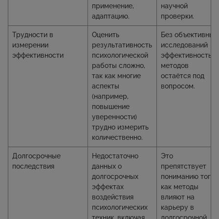
применение,
научной
адаптацию.
проверки.
Трудности в
Оценить
Без объективных
измерении
результативность
исследований
эффективности
психологической
эффективность
работы сложно,
методов
так как многие
остаётся под
аспекты
вопросом.
(например,
повышение
уверенности)
трудно измерить
количественно.
Долгосрочные
Недостаточно
Это
последствия
данных о
препятствует
долгосрочных
пониманию того,
эффектах
как методы
воздействия
влияют на
психологических
карьеру в
техник, включая
долгосрочной