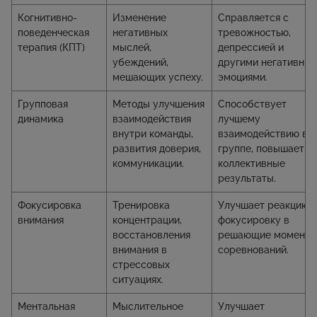
Когнитивно-
Изменение
Справляется с
поведенческая
негативных
тревожностью,
терапия (КПТ)
мыслей,
депрессией и
убеждений,
другими негативны
мешающих успеху.
эмоциями.
Групповая
Методы улучшения
Способствует
динамика
взаимодействия
лучшему
внутри команды,
взаимодействию в
развития доверия,
группе, повышает
коммуникации.
коллективные
результаты.
Фокусировка
Тренировка
Улучшает реакцию 
внимания
концентрации,
фокусировку в
восстановления
решающие моменты
внимания в
соревнований.
стрессовых
ситуациях.
Ментальная
Мыслительное
Улучшает