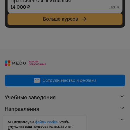
Практическая психология
14 000 ₽
1120 ч.
Больше курсов
Сотрудничество и реклама
Учебные заведения
Направления
Рейтинги
Мы используем
файлы cookie
, чтобы
улучшить ваш пользовательский опыт.