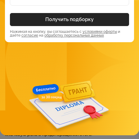
улучшению общей атмосферы в команде или среди
тренеров и подопечных.
Получить подборку
Современные вызовы и перспективы
развития
Нажимая на кнопку, вы соглашаетесь с
условиями оферты
и
даёте
согласие
на
обработку персональных данных
Технологические инновации:
Внедрение новых технологий и исследований в нейронауке
предоставляет новые возможности для спортивных
психологов. Например, использование нейрофидбека или
различных программ для анализа работы мозга уже
активно используется в некоторых странах.
Использование спортивной психологии для
борьбы с допингом:
Психологическая подготовка и интервенции могут играть
важную роль в процессе борьбы с допингом. Спортсмены,
которые находятся под давлением, могут быть склонны к
использованию запрещенных веществ, психологи играют
ключевую роль в предотвращении этого.