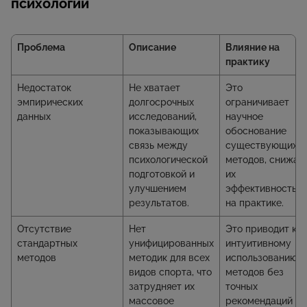
психологии
Проблема
Описание
Влияние на
практику
Недостаток
Не хватает
Это
эмпирических
долгосрочных
ограничивает
данных
исследований,
научное
показывающих
обоснование
связь между
существующих
психологической
методов, снижая
подготовкой и
их
улучшением
эффективность
результатов.
на практике.
Отсутствие
Нет
Это приводит к
стандартных
унифицированных
интуитивному
методов
методик для всех
использованию
видов спорта, что
методов без
затрудняет их
точных
массовое
рекомендаций и