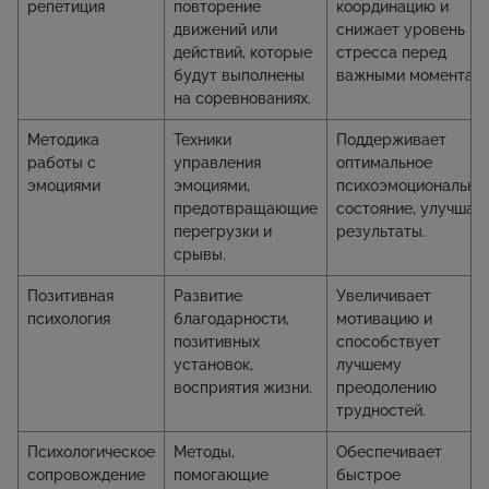
репетиция
повторение
координацию и
движений или
снижает уровень
действий, которые
стресса перед
будут выполнены
важными моментами
на соревнованиях.
Методика
Техники
Поддерживает
работы с
управления
оптимальное
эмоциями
эмоциями,
психоэмоционально
предотвращающие
состояние, улучшае
перегрузки и
результаты.
срывы.
Позитивная
Развитие
Увеличивает
психология
благодарности,
мотивацию и
позитивных
способствует
установок,
лучшему
восприятия жизни.
преодолению
трудностей.
Психологическое
Методы,
Обеспечивает
сопровождение
помогающие
быстрое