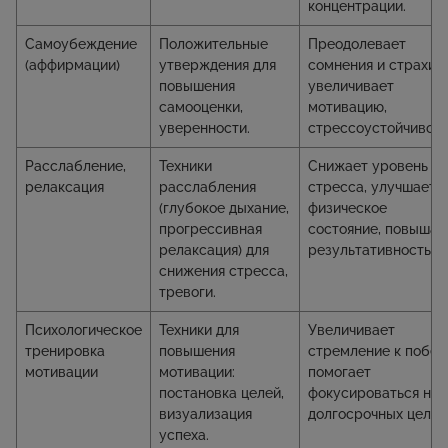
концентрации.
Самоубеждение
Положительные
Преодолевает
(аффирмации)
утверждения для
сомнения и страхи,
повышения
увеличивает
самооценки,
мотивацию,
уверенности.
стрессоустойчивост
Расслабление,
Техники
Снижает уровень
релаксация
расслабления
стресса, улучшает
(глубокое дыхание,
физическое
прогрессивная
состояние, повышае
релаксация) для
результативность.
снижения стресса,
тревоги.
Психологическое
Техники для
Увеличивает
тренировка
повышения
стремление к побед
мотивации
мотивации:
помогает
постановка целей,
фокусироваться на
визуализация
долгосрочных целях.
успеха.