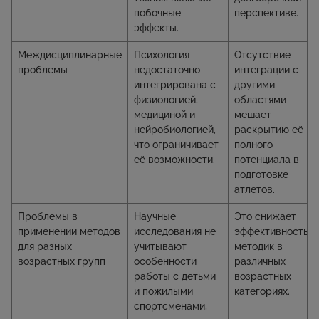
побочные
перспективе.
эффекты.
Междисциплинарные
Психология
Отсутствие
проблемы
недостаточно
интеграции с
интегрирована с
другими
физиологией,
областями
медициной и
мешает
нейробиологией,
раскрытию её
что ограничивает
полного
её возможности.
потенциала в
подготовке
атлетов.
Проблемы в
Научные
Это снижает
применении методов
исследования не
эффективность
для разных
учитывают
методик в
возрастных групп
особенности
различных
работы с детьми
возрастных
и пожилыми
категориях.
спортсменами,