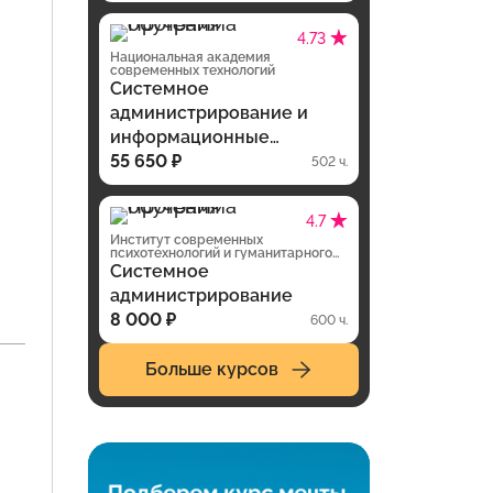
переподготовки
4.73
Национальная академия
современных технологий
Системное
администрирование и
информационные
технологии,
55 650 ₽
502 ч.
дистанционная программа
обучения
4.7
Институт современных
психотехнологий и гуманитарного
образования
Системное
администрирование
8 000 ₽
600 ч.
Больше курсов