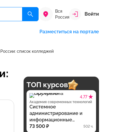
Вся
Войти
Россия
Разместиться на портале
 России: список колледжей
и:
ТОП курсов
4.77
Академия современных технологий
Системное
администрирование и
информационные
технологии, программа
73 500 ₽
502 ч.