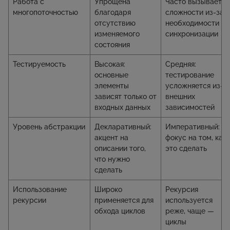
Работа с
Упрощена
Часто вызывает
многопоточностью
благодаря
сложности из-за
отсутствию
необходимости
изменяемого
синхронизации
состояния
Тестируемость
Высокая:
Средняя:
основные
тестирование
элементы
усложняется из-з
зависят только от
внешних
входных данных
зависимостей
Уровень абстракции
Декларативный:
Императивный:
акцент на
фокус на том, как
описании того,
это сделать
что нужно
сделать
Использование
Широко
Рекурсия
рекурсии
применяется для
используется
обхода циклов
реже, чаще —
циклы