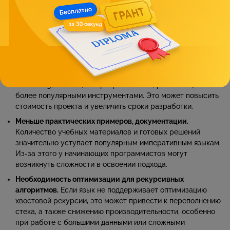
дополнительных усилий для достижения скорости работы,
сравнимой с императивными языками.
Ограниченность инструментов.
Некоторые фреймворки и
библиотеки не поддерживают функциональный стиль
полностью, что может усложнить его внедрение в проект.
Меньшее количество специалистов.
Квалифицированных
специалистов, владеющих такими языками, как Haskell
или Erlang, меньше, чем разработчиков, работающих с
более популярными инструментами. Это может повысить
стоимость проекта и увеличить сроки разработки.
Меньше практических примеров, документации.
Количество учебных материалов и готовых решений
значительно уступает популярным императивным языкам.
Из-за этого у начинающих программистов могут
возникнуть сложности в освоении подхода.
Необходимость оптимизации для рекурсивных
алгоритмов.
Если язык не поддерживает оптимизацию
хвостовой рекурсии, это может привести к переполнению
стека, а также снижению производительности, особенно
при работе с большими данными или сложными