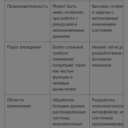
Производительность
Может быть
Высокая, особенн
ниже, особенно
в задачах с
при работе с
интенсивным
рекурсией и
изменением
неизменяемыми
состояния
данными
Порог вхождения
Более сложный:
Низкий: легче для
требует
разработчиков с
понимания
базовыми
концепций, таких
навыками
как чистые
функции и
ленивые
вычисления
Области
Обработка
Разработка
применения
больших данных,
пользовательских
распределенные
интерфейсов, игр,
системы,
системное
многопоточные
программировани