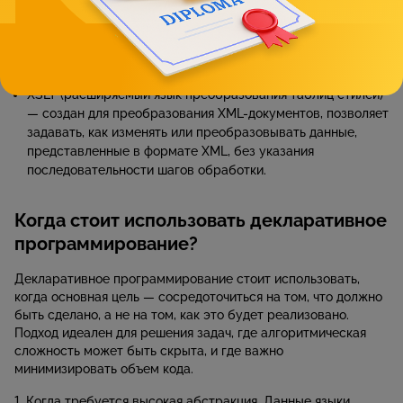
оформления и стилизации элементов на веб-страницах,
задавая их внешний вид и оформление.
Prolog — логический язык кодинга, который используется
для решения задач, основанных на логических правилах.
XSLT (расширяемый язык преобразования таблиц стилей)
— создан для преобразования XML-документов, позволяет
задавать, как изменять или преобразовывать данные,
представленные в формате XML, без указания
последовательности шагов обработки.
Когда стоит использовать декларативное
программирование?
Декларативное программирование стоит использовать,
когда основная цель — сосредоточиться на том, что должно
быть сделано, а не на том, как это будет реализовано.
Подход идеален для решения задач, где алгоритмическая
сложность может быть скрыта, и где важно
минимизировать объем кода.
Когда требуется высокая абстракция. Данные языки