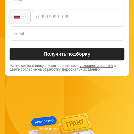
при поиске причин ошибок в коде.
Ограниченная производительность. В некоторых случаях
языки могут быть менее эффективными, особенно если
компилятор или интерпретатор не могут применить
оптимизации, которые программист мог бы вручную
предусмотреть в императивном коде.
Примеры декларативных языков
Получить подборку
программирования
Нажимая на кнопку, вы соглашаетесь с
условиями оферты
и
даёте
согласие
на
обработку персональных данных
Эти языки кодинга применяются в различных областях.
Некоторые из самых популярных включают:
SQL (Язык структурированных запросов) — позволяет
описывать, какие данные нужно извлечь или изменить в
базах данных, не описывая подробности обработки.
HTML (Язык разметки гипертекста) — это стандартный
язык, используемый для определения структуры и
содержания веб-страниц.
CSS (Каскадные таблицы стилей) — используется для