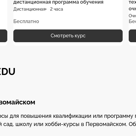
дистанционная программа обучения
те
оч
Дистанционная
2 часа
Очн
Бесплатно
Бе
Смотреть курс
EDU
рвомайском
урсы для повышения квалификации или программу
й сад, школу или хобби-курсы в Первомайском. О