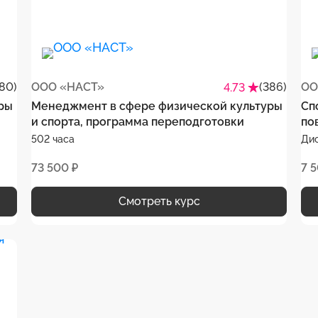
80)
ООО «НАСТ»
(386)
ОО
4.73
ры
Менеджмент в сфере физической культуры
Сп
и спорта, программа переподготовки
по
502 часа
Ди
73 500 ₽
7 
Смотреть курс