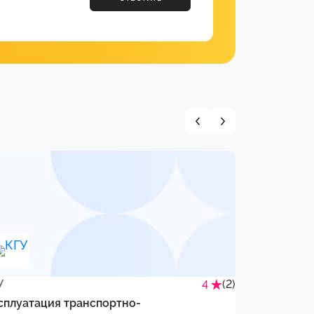
У
(2)
ТГУ
4
сплуатация транспортно-
Эксплуатац