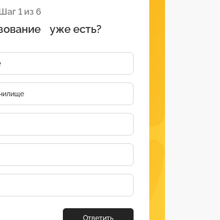
Шаг 1 из 6
зование уже есть?
е
чилище
Ответить