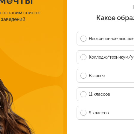
 мечты
 составим список
Какое обра
 заведений
Неоконченное высше
Колледж/техникум/у
Высшее
11 классов
9 классов