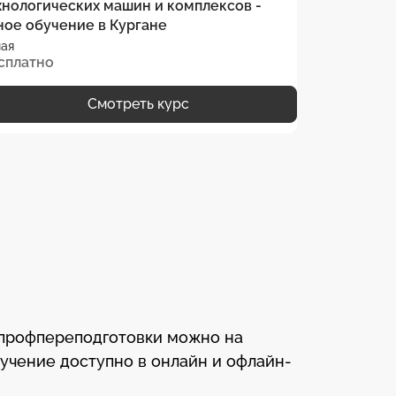
хнологических машин и комплексов -
технологич
ное обучение в Кургане
очное обуч
ая
Очная
сплатно
Бесплатно
Смотреть курс
 профпереподготовки можно на
бучение доступно в онлайн и офлайн-