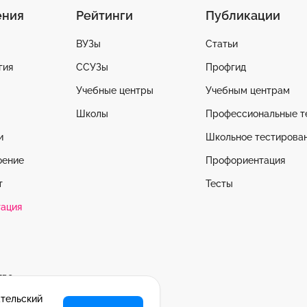
ения
Рейтинги
Публикации
ВУЗы
Статьи
гия
ССУЗы
Профгид
Учебные центры
Учебным центрам
Школы
Профессиональные т
и
Школьное тестирова
оение
Профориентация
т
Тесты
ация
тво
ательский
се