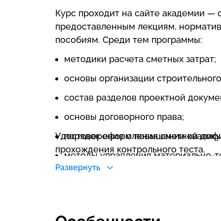
Курс проходит на сайте академии — 
предоставленным лекциям, нормати
пособиям. Среди тем программы:
методики расчета сметных затрат;
основы организации строительного
состав разделов проектной докуме
основы договорного права;
Удостоверение о повышении квалифи
порядок оформления сметной доку
прохождения контрольного теста.
методы управления материально-т
Развернуть
другие.