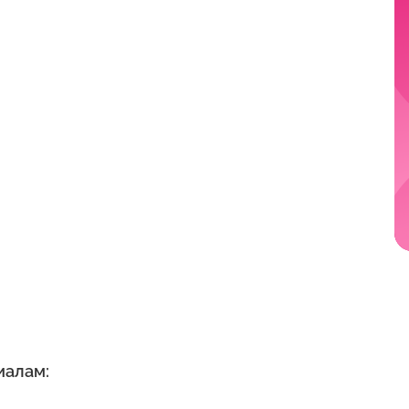
иалам: