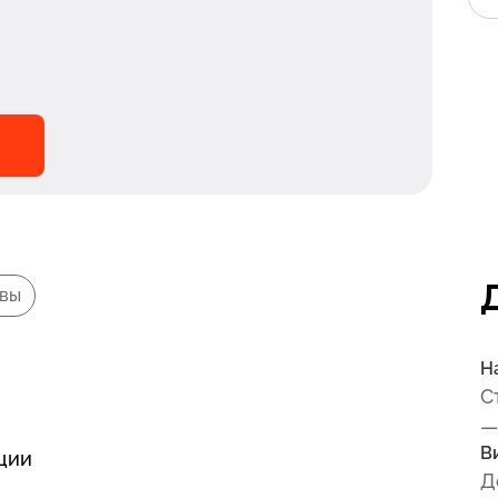
вы
Н
С
—
В
ции
Д