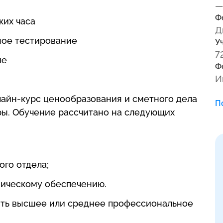
—
Ф
ких часа
Д
ное тестирование
У
7
ие
Ф
И
лайн-курс ценообразования и сметного дела
П
ры. Обучение рассчитано на следующих
го отдела;
мическому обеспечению.
ить высшее или среднее профессиональное