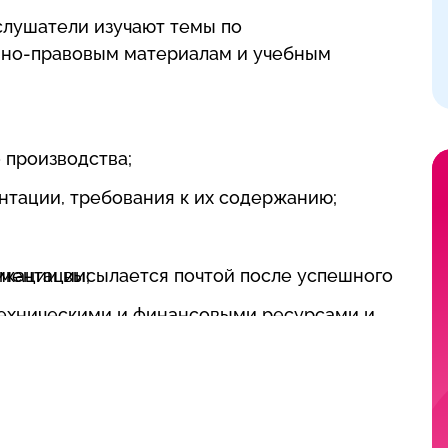
слушатели изучают темы по
вно-правовым материалам и учебным
 производства;
нтации, требования к их содержанию;
кации высылается почтой после успешного
ментации;
ехническими и финансовыми ресурсами и