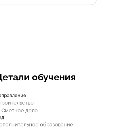
Детали обучения
аправление
троительство
 Сметное дело
ид
ополнительное образование