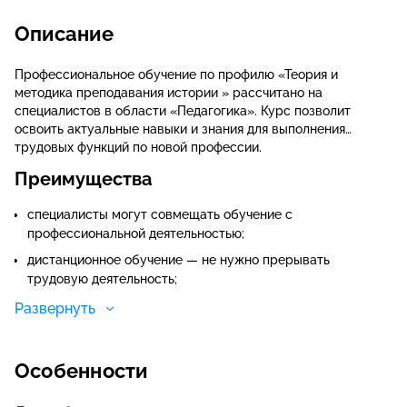
Описание
Профессиональное обучение по профилю «Теория и
методика преподавания истории » рассчитано на
специалистов в области «Педагогика». Курс позволит
освоить актуальные навыки и знания для выполнения
трудовых функций по новой профессии.
Преимущества
специалисты могут совмещать обучение с
профессиональной деятельностью;
дистанционное обучение — не нужно прерывать
трудовую деятельность;
строгого расписания нет — доступ к сайту
Развернуть
круглосуточный;
экономия денег на образовании — онлайн-курсы стоят
Особенности
недорого;