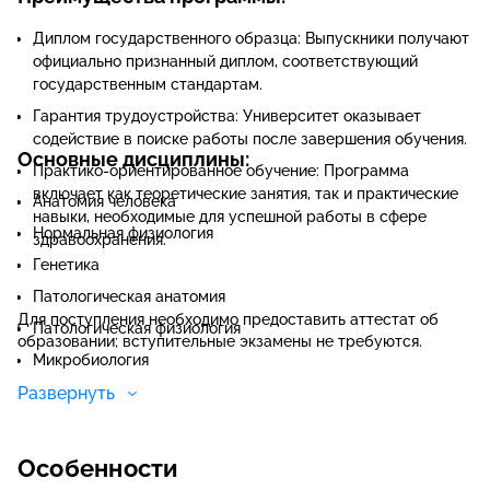
Диплом государственного образца: Выпускники получают
официально признанный диплом, соответствующий
государственным стандартам.​
Гарантия трудоустройства: Университет оказывает
содействие в поиске работы после завершения обучения.​
Основные дисциплины:
Практико-ориентированное обучение: Программа
включает как теоретические занятия, так и практические
Анатомия человека​
навыки, необходимые для успешной работы в сфере
Нормальная физиология​
здравоохранения.​
Генетика​
Патологическая анатомия​
Для поступления необходимо предоставить аттестат об
Патологическая физиология​
образовании; вступительные экзамены не требуются.
Микробиология​
Развернуть
Уход за пациентами терапевтического профиля​
Уход за пациентами хирургического профиля​
Уход за пациентами акушерско-гинекологического
Особенности
профиля​