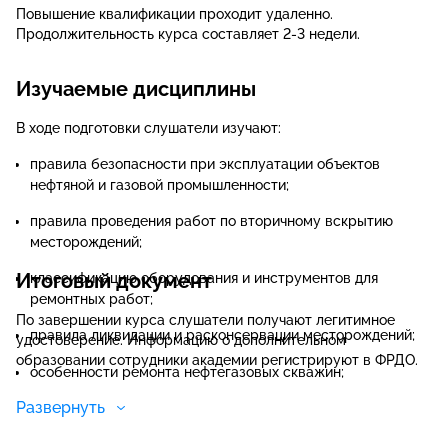
Повышение квалификации проходит удаленно.
Продолжительность курса составляет 2-3 недели.
Изучаемые дисциплины
В ходе подготовки слушатели изучают:
правила безопасности при эксплуатации объектов
нефтяной и газовой промышленности;
правила проведения работ по вторичному вскрытию
месторождений;
Итоговый документ
классификацию оборудования и инструментов для
ремонтных работ;
По завершении курса слушатели получают легитимное
правила ликвидации и расконсервации месторождений;
удостоверение. Информацию о дополнительном
образовании сотрудники академии регистрируют в ФРДО.
особенности ремонта нефтегазовых скважин;
Развернуть
показатели эффективности ремонта;
методы устранения аварий;