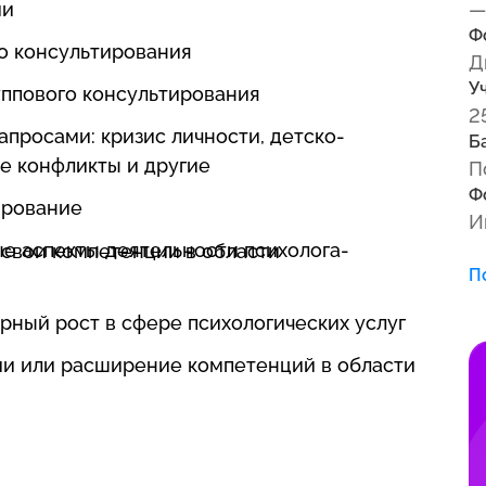
ии
—
Ф
о консультирования
Д
У
уппового консультирования
2
просами: кризис личности, детско-
Б
е конфликты и другие
П
Ф
ирование
И
е аспекты деятельности психолога-
свои компетенции в области
П
ный рост в сфере психологических услуг
ии или расширение компетенций в области
я