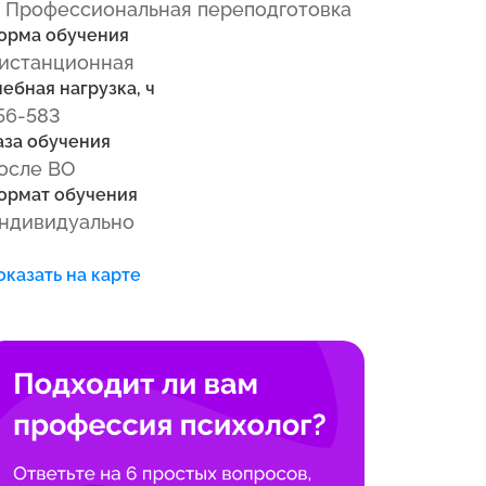
 Профессиональная переподготовка
орма обучения
истанционная
чебная нагрузка, ч
56-583
аза обучения
осле ВО
ормат обучения
ндивидуально
оказать на карте