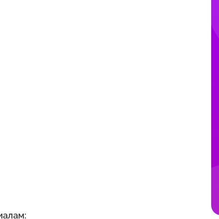
иалам: