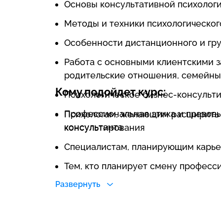
Основы консультативной психолог
Методы и техники психологическог
Особенности дистанционного и гр
Работа с основными клиентскими за
родительские отношения, семейны
Кому подойдет курс:
Психологическое бизнес-консульт
Профессиональная этика и правовы
Психологам, желающим расширить 
консультанта
консультирования
Специалистам, планирующим карьер
Тем, кто планирует смену професс
психологического консультировани
Развернуть