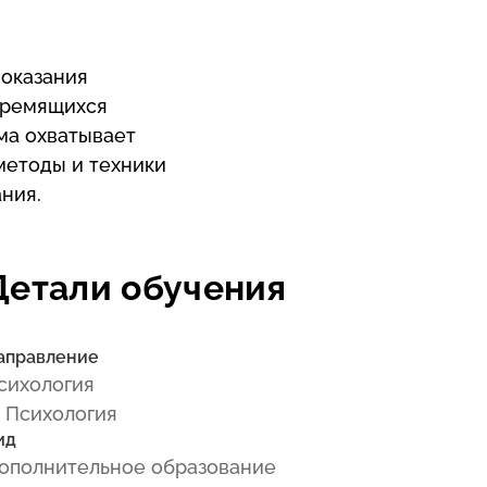
 оказания
стремящихся
ма охватывает
методы и техники
ния.
Детали обучения
аправление
сихология
 Психология
ид
ополнительное образование