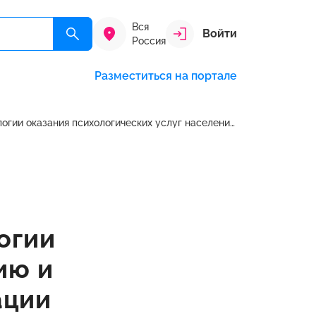
Вся
Войти
Россия
Разместиться на портале
«Психолог-консультант. Методы и технологии оказания психологических услуг населению и организациям»
огии
ию и
ации