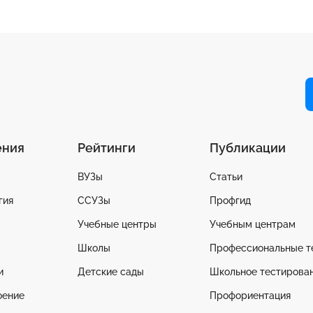
ения
Рейтинги
Публикации
ВУЗы
Статьи
гия
ССУЗы
Профгид
Учебные центры
Учебным центрам
Школы
Профессиональные т
и
Детские сады
Школьное тестирова
оение
Профориентация