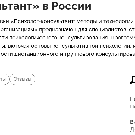
ьтант» в России
ки «Психолог-консультант: методы и технологии
организациям» предназначен для специалистов, 
асти психологического консультирования. Програм
ты, включая основы консультативной психологии, 
ности дистанционного и группового консультирова
ты
Отзывы
Н
П
—
В
Д