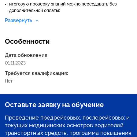
итоговую проверку знаний можно пересдавать без
дополнительной оплаты;
можно учиться в свободное от работы время — брать
Развернуть
отпуск не требуется;
Особенности
Дата обновления:
01.11.2023
Требуется квалификация:
Нет
Оставьте заявку на обучение
Проведение предрейсовых, послерейсовых и
текущих медицинских осмотров водителей
транспортных средств, программа повышения